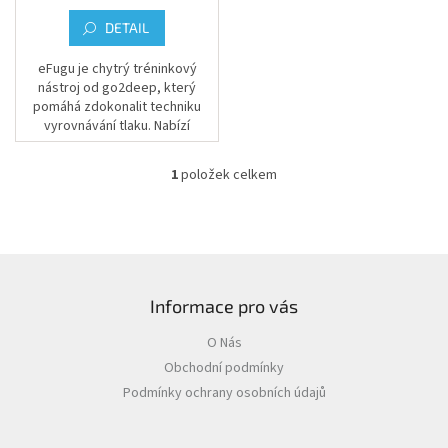
ů
DETAIL
eFugu je chytrý tréninkový
nástroj od go2deep, který
pomáhá zdokonalit techniku
vyrovnávání tlaku. Nabízí
interaktivní grafy, cvičení a
vejde se ti do kapsy.
1
položek celkem
O
v
l
á
d
Z
a
á
c
Informace pro vás
p
í
a
p
O Nás
t
r
Obchodní podmínky
í
v
k
Podmínky ochrany osobních údajů
y
v