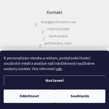
Kontakt
shop
@
justfreedive.com
+420732212091
JustFreedive
justfreedive_com/
K personalizaci obsahu a reklam, poskytování funkcí
Vytvořil Shoptet
&
sociálních médií a analýze naší návštěvnosti využíváme
soubory cookies. Více informací
zde
.
Copyright 2026
JustFreedive.com
. Všechna práva vyhrazena.
Upravit
nastavení cookies
Nastavení
Odmítnout
Souhlasím