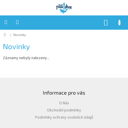
Přejít
na
obsah
NÁKUP
KOŠÍK
Domů
/
Novinky
Expedice
Novinky
Akce
Záznamy nebyly nalezeny...
Tréninky
Kurzy
Z
Vybavení
á
Informace pro vás
p
O
Nás
a
O Nás
t
Blog
Obchodní podmínky
í
Podmínky ochrany osobních údajů
Přihlášení